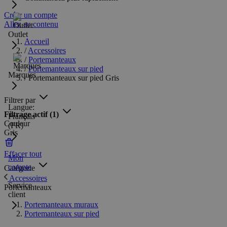
Créer un compte
Allez au contenu
Outlet
Accueil
/
Accessoires
/
Portemanteaux
/
Portemanteaux sur pied
Marques
/
Portemanteaux sur pied Gris
Filtrer par
Langue:
Filtrage actif
(1)
Français
Couleur
(FR)
Gris
Effacer tout
Mon
compte
Catégorie
Accessoires
Service
Portemanteaux
client
Portemanteaux muraux
Portemanteaux sur pied