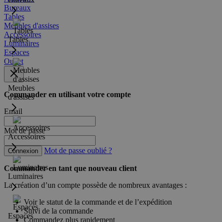
Bureaux
Tables
Meubles d'assises
Accessoires
Tables
Luminaires
Espaces
Outlet
Meubles
Commander en utilisant votre compte
d'assises
Email
Mot de passe
Accessoires
Mot de passe oublié ?
Connexion
Commander en tant que nouveau client
Luminaires
La création d’un compte possède de nombreux avantages :
Voir le statut de la commande et de l’expédition
Suivi de la commande
Espaces
Commandez plus rapidement