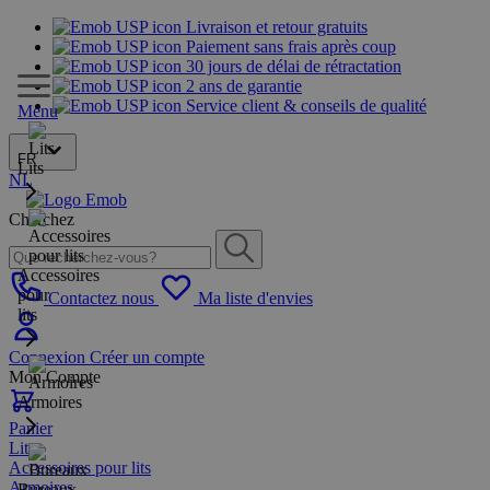
Livraison et retour gratuits
Paiement sans frais après coup
30 jours de délai de rétractation
2 ans de garantie
Service client & conseils de qualité
Menu
FR
Lits
NL
Cherchez
Accessoires
pour
Contactez nous
Ma liste d'envies
lits
Connexion
Créer un compte
Mon Compte
Armoires
Panier
Lits
Accessoires pour lits
Armoires
Bureaux