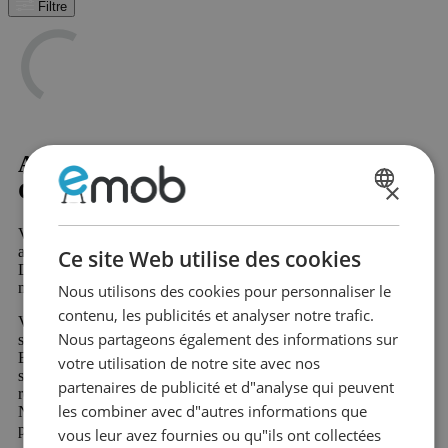
Filtre
Acheter Portemanteaux sur pied -
×
Gris?
DUTCH
Vous cherchez Portemanteaux sur pied - Gris ? Alors vous êtes
FRENCH
assuré de réussir chez Emob, votre magasin de meubles en ligne.
Ce site Web utilise des cookies
Dans notre vaste gamme, vous trouverez plus de 10 000 beaux
meubles et produits de décoration d'intérieur attrayants
Nous utilisons des cookies pour personnaliser le
contenu, les publicités et analyser notre trafic.
Votre nouveau produit préféré dans la catégorie Portemanteaux
Nous partageons également des informations sur
sur pied - Gris vous sera expédié rapidement et avantageusement.
Beaucoup de nos produits sont disponibles immédiatement et
votre utilisation de notre site avec nos
sont livrés rapidement. De plus, vous bénéficiez d'un droit de
partenaires de publicité et d"analyse qui peuvent
retour de 60 jours et d'une garantie de 2 ans sur tous les meubles.
les combiner avec d"autres informations que
Nouveau chez Emob et unique dans le secteur, l'option de post-
paiement gratuit ou de paiement fractionné.
vous leur avez fournies ou qu"ils ont collectées