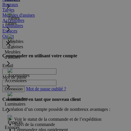
Bureaux
Tables
Meubles d'assises
Accessoires
Tables
Luminaires
Espaces
Outlet
Meubles
Commander en utilisant votre compte
d'assises
Email
Mot de passe
Accessoires
Mot de passe oublié ?
Connexion
Commander en tant que nouveau client
Luminaires
La création d’un compte possède de nombreux avantages :
Voir le statut de la commande et de l’expédition
Suivi de la commande
Espaces
Commandez plus rapidement