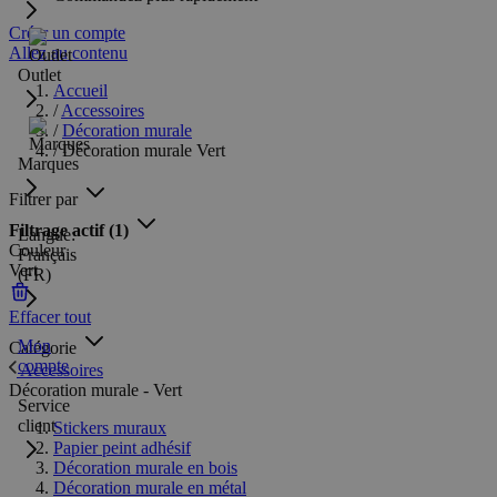
Créer un compte
Allez au contenu
Outlet
Accueil
/
Accessoires
/
Décoration murale
/
Décoration murale Vert
Marques
Filtrer par
Filtrage actif
(1)
Langue:
Couleur
Français
Vert
(FR)
Effacer tout
Mon
Catégorie
compte
Accessoires
Décoration murale - Vert
Service
client
Stickers muraux
Papier peint adhésif
Décoration murale en bois
Décoration murale en métal