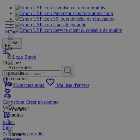
Livraison et retour gratuits
Paiement sans frais après coup
30 jours de délai de rétractation
2 ans de garantie
Service client & conseils de qualité
Menu
FR
Lits
NL
Cherchez
Accessoires
pour
Contactez nous
Ma liste d'envies
lits
Connexion
Créer un compte
Mon Compte
Armoires
Panier
Lits
Accessoires pour lits
Armoires
Bureaux