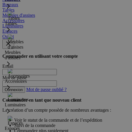
Bureaux
Tables
Meubles d'assises
Accessoires
Tables
Luminaires
Espaces
Outlet
Meubles
Commander en utilisant votre compte
d'assises
Email
Mot de passe
Accessoires
Mot de passe oublié ?
Connexion
Commander en tant que nouveau client
Luminaires
La création d’un compte possède de nombreux avantages :
Voir le statut de la commande et de l’expédition
Suivi de la commande
Espaces
Commandez plus rapidement