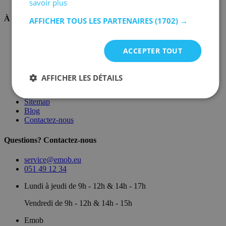
savoir plus
À propos de nous
AFFICHER TOUS LES PARTENAIRES
(1702) →
Sur nous
Dépôt
ACCEPTER TOUT
Marques
Salle d'exposition
Conditions générales
AFFICHER LES DÉTAILS
Mentions légales
Politique de confidentialité
Sitemap
Blog
Contactez-nous
Questions? Contactez-nous
service@emob.eu
051 49 12 34
Lundi à jeudi de 9h - 12h & 14h - 17h
Vendredi de 9h - 12h & 14h - 15h
Emob