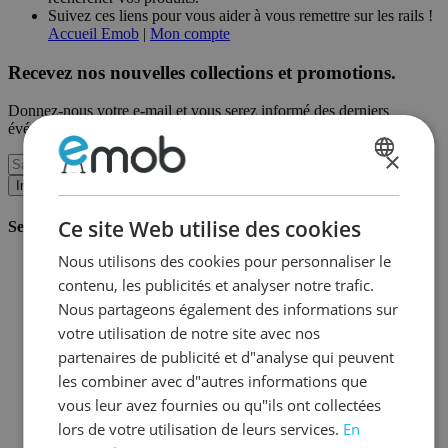
Suivez ces liens pour vous aider à vous remettre sur les rails !
Accueil Emob
|
Mon compte
Recevez nos nouvelles collections et promotions.
Donnez-nous votre e-mail et vous serez informé des derniers
événements sur une base mensuelle.
×
DUTCH
Inscription
FRENCH
Ce site Web utilise des cookies
Service client
Nous utilisons des cookies pour personnaliser le
Commander chez Emob
contenu, les publicités et analyser notre trafic.
Modalités de paiement
Livraison et expédition
Nous partageons également des informations sur
Service et garantie
votre utilisation de notre site avec nos
Annuler ou retourner
partenaires de publicité et d"analyse qui peuvent
Réclamations
Astuces de montage
les combiner avec d"autres informations que
Conseils d'entretien
vous leur avez fournies ou qu"ils ont collectées
Mot de passe oublié?
lors de votre utilisation de leurs services.
En
FAQ
Stockage & Fulfilment