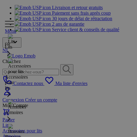
Livraison et retour gratuits
Paiement sans frais après coup
30 jours de délai de rétractation
2 ans de garantie
Service client & conseils de qualité
Menu
FR
Lits
NL
Cherchez
Accessoires
pour
Contactez nous
Ma liste d'envies
lits
Connexion
Créer un compte
Mon Compte
Armoires
Panier
Lits
Accessoires pour lits
Armoires
Bureaux