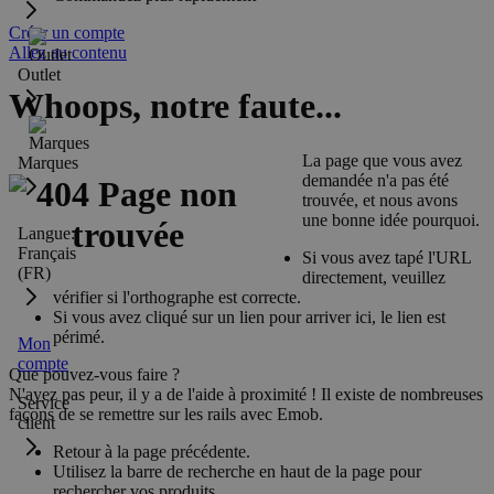
Créer un compte
Allez au contenu
Outlet
Whoops, notre faute...
La page que vous avez
Marques
demandée n'a pas été
trouvée, et nous avons
une bonne idée pourquoi.
Langue:
Français
Si vous avez tapé l'URL
(FR)
directement, veuillez
vérifier si l'orthographe est correcte.
Si vous avez cliqué sur un lien pour arriver ici, le lien est
périmé.
Mon
compte
Que pouvez-vous faire ?
N'ayez pas peur, il y a de l'aide à proximité ! Il existe de nombreuses
Service
façons de se remettre sur les rails avec Emob.
client
Retour à la page précédente.
Utilisez la barre de recherche en haut de la page pour
rechercher vos produits.