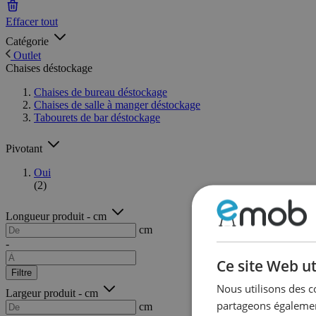
Effacer tout
Catégorie
Outlet
Chaises déstockage
Chaises de bureau déstockage
Chaises de salle à manger déstockage
Tabourets de bar déstockage
Pivotant
Oui
(2)
Longueur produit - cm
cm
-
Ce site Web ut
Filtre
Nous utilisons des c
Largeur produit - cm
partageons également
cm