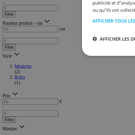
-
publicité et d"analy
ou qu"ils ont collect
Filtre
AFFICHER TOUS LE
Hauteur produit - cm
cm
-
AFFICHER LES D
Filtre
Style
Moderne
(2)
Retro
(1)
Prix
€
-
Filtre
Marque