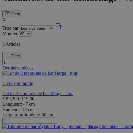
Filtre
X
Trier par
Montrer
3
Articles
Filtre
Dernières pièces
Livraison rapide
Lot de 2 tabourets de bar Berga - noir
€
83,30
€
119,00
Longueur:
47 cm
Hauteur:
113 cm
Largeur/profondeur:
50 cm