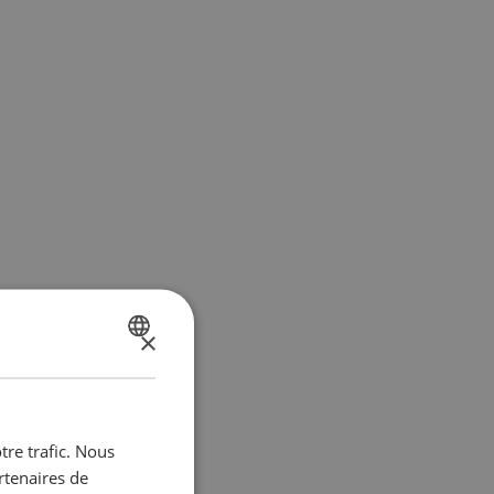
×
DUTCH
FRENCH
tre trafic. Nous
rtenaires de