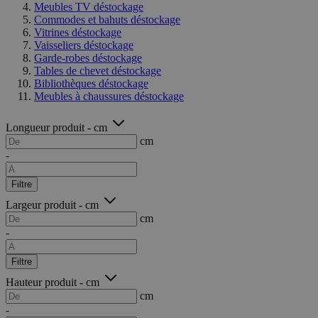
Meubles TV déstockage
Commodes et bahuts déstockage
Vitrines déstockage
Vaisseliers déstockage
Garde-robes déstockage
Tables de chevet déstockage
Bibliothèques déstockage
Meubles à chaussures déstockage
Longueur produit - cm
cm
-
Filtre
Largeur produit - cm
cm
-
Filtre
Hauteur produit - cm
cm
-