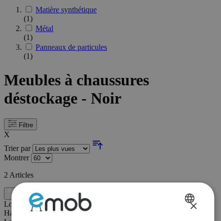
Matière synthétique
(1)
Métal
(1)
Panneaux de particules
(1)
Meubles à chaussures
déstockage - Noir
Filtre
X
Trier par
Montrer
2
Articles
Filtre
×
Longueur:
124 cm
Hauteur:
94 cm
DUTCH