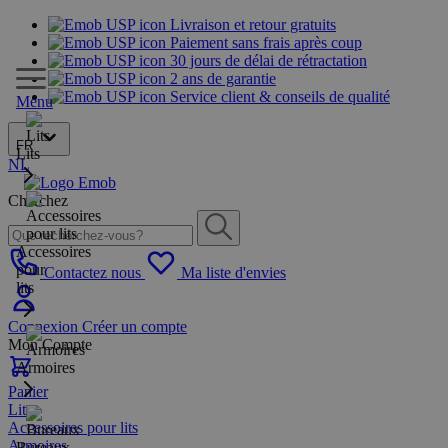
Livraison et retour gratuits
Paiement sans frais après coup
30 jours de délai de rétractation
2 ans de garantie
Service client & conseils de qualité
Menu
FR
Lits
NL
Cherchez
Accessoires
pour
Contactez nous
Ma liste d'envies
lits
Connexion
Créer un compte
Mon Compte
Armoires
Panier
Lits
Accessoires pour lits
Armoires
Bureaux