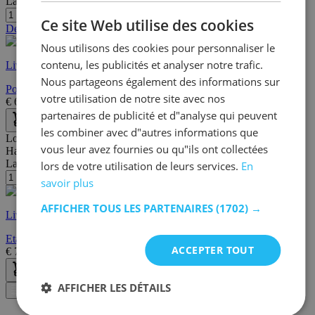
Largeur/profondeur:
32 cm
FRENCH
Ce site Web utilise des cookies
Dernières pièces
Nous utilisons des cookies pour personnaliser le
contenu, les publicités et analyser notre trafic.
Livraison rapide
Nous partageons également des informations sur
Porte-chaussures Mads | 124 x 32 x 94 cm | Noir
votre utilisation de notre site avec nos
€
69,95
€
76,00
partenaires de publicité et d"analyse qui peuvent
les combiner avec d"autres informations que
Longueur:
66 cm
vous leur avez fournies ou qu"ils ont collectées
Hauteur:
30 cm
Largeur/profondeur:
45 cm
lors de votre utilisation de leurs services.
En
savoir plus
AFFICHER TOUS LES PARTENAIRES
(1702) →
Livraison rapide
Etagère à chaussures Elliot 2 tablettes - brun/noir
ACCEPTER TOUT
€
78,95
€
99,00
AFFICHER LES DÉTAILS
Filtre