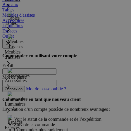
Bureaux
Tables
Meubles d'assises
Accessoires
Tables
Luminaires
Espaces
Outlet
Meubles
Commander en utilisant votre compte
d'assises
Email
Mot de passe
Accessoires
Mot de passe oublié ?
Connexion
Commander en tant que nouveau client
Luminaires
La création d’un compte possède de nombreux avantages :
Voir le statut de la commande et de l’expédition
Suivi de la commande
Espaces
Commandez plus rapidement