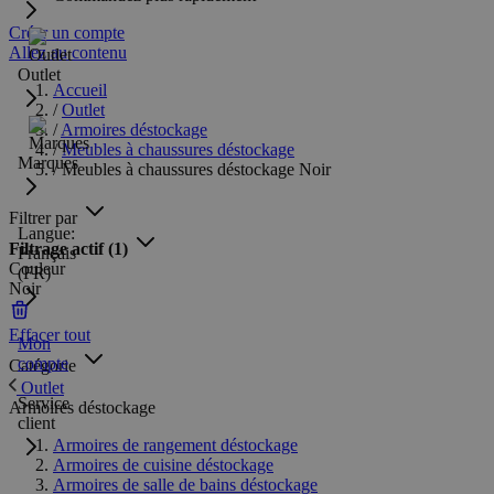
Créer un compte
Allez au contenu
Outlet
Accueil
/
Outlet
/
Armoires déstockage
/
Meubles à chaussures déstockage
Marques
/
Meubles à chaussures déstockage Noir
Filtrer par
Langue:
Filtrage actif
(1)
Français
Couleur
(FR)
Noir
Effacer tout
Mon
compte
Catégorie
Outlet
Service
Armoires déstockage
client
Armoires de rangement déstockage
Armoires de cuisine déstockage
Armoires de salle de bains déstockage