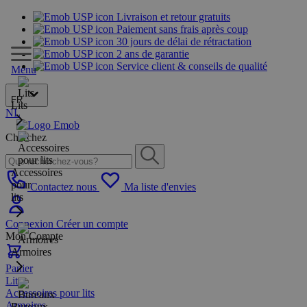
Livraison et retour gratuits
Paiement sans frais après coup
30 jours de délai de rétractation
2 ans de garantie
Service client & conseils de qualité
Menu
FR
Lits
NL
Cherchez
Accessoires
pour
Contactez nous
Ma liste d'envies
lits
Connexion
Créer un compte
Mon Compte
Armoires
Panier
Lits
Accessoires pour lits
Armoires
Bureaux