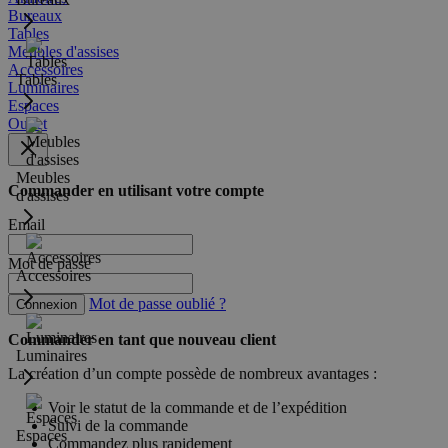
Bureaux
Tables
Meubles d'assises
Accessoires
Tables
Luminaires
Espaces
Outlet
Meubles
Commander en utilisant votre compte
d'assises
Email
Mot de passe
Accessoires
Mot de passe oublié ?
Connexion
Commander en tant que nouveau client
Luminaires
La création d’un compte possède de nombreux avantages :
Voir le statut de la commande et de l’expédition
Suivi de la commande
Espaces
Commandez plus rapidement