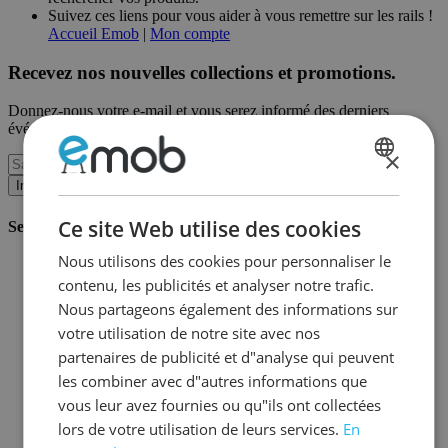
Suivez ces liens pour vous aider à vous remettre sur les rails !
Accueil Emob
|
Mon compte
Recevez nos nouvelles collections et promotions.
Donnez-nous votre e-mail et vous serez informé des derniers
événements sur une base mensuelle.
×
DUTCH
Inscription
FRENCH
Ce site Web utilise des cookies
Service client
Nous utilisons des cookies pour personnaliser le
Commander chez Emob
contenu, les publicités et analyser notre trafic.
Modalités de paiement
Livraison et expédition
Nous partageons également des informations sur
Service et garantie
votre utilisation de notre site avec nos
Annuler ou retourner
partenaires de publicité et d"analyse qui peuvent
Réclamations
Astuces de montage
les combiner avec d"autres informations que
Conseils d'entretien
vous leur avez fournies ou qu"ils ont collectées
Mot de passe oublié?
lors de votre utilisation de leurs services.
En
FAQ
Stockage & Fulfilment