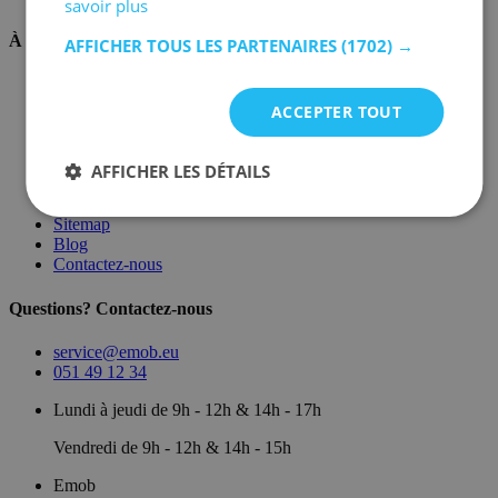
savoir plus
À propos de nous
AFFICHER TOUS LES PARTENAIRES
(1702) →
Sur nous
Dépôt
ACCEPTER TOUT
Marques
Salle d'exposition
Conditions générales
AFFICHER LES DÉTAILS
Mentions légales
Politique de confidentialité
Sitemap
Blog
Contactez-nous
Questions? Contactez-nous
service@emob.eu
051 49 12 34
Lundi à jeudi de 9h - 12h & 14h - 17h
Vendredi de 9h - 12h & 14h - 15h
Emob