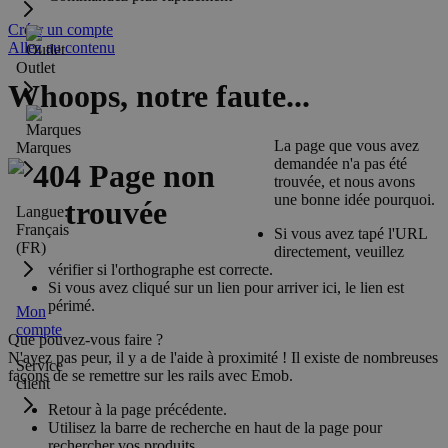
Créer un compte
Allez au contenu
Outlet
Whoops, notre faute...
La page que vous avez
Marques
demandée n'a pas été
trouvée, et nous avons
une bonne idée pourquoi.
Langue:
Français
Si vous avez tapé l'URL
(FR)
directement, veuillez
vérifier si l'orthographe est correcte.
Si vous avez cliqué sur un lien pour arriver ici, le lien est
périmé.
Mon
compte
Que pouvez-vous faire ?
N'ayez pas peur, il y a de l'aide à proximité ! Il existe de nombreuses
Service
façons de se remettre sur les rails avec Emob.
client
Retour à la page précédente.
Utilisez la barre de recherche en haut de la page pour
rechercher vos produits.