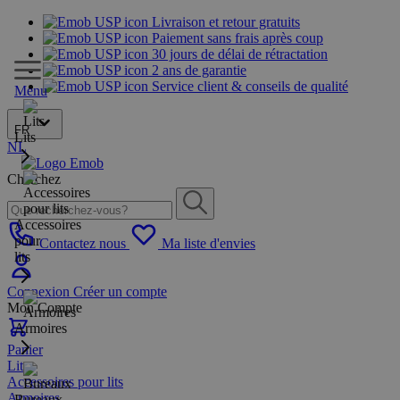
Livraison et retour gratuits
Paiement sans frais après coup
30 jours de délai de rétractation
2 ans de garantie
Service client & conseils de qualité
Menu
FR
Lits
NL
Cherchez
Accessoires
pour
Contactez nous
Ma liste d'envies
lits
Connexion
Créer un compte
Mon Compte
Armoires
Panier
Lits
Accessoires pour lits
Armoires
Bureaux