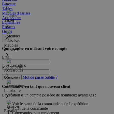
Bureaux
Tables
Meubles d'assises
Accessoires
Tables
Luminaires
Espaces
Outlet
Meubles
Commander en utilisant votre compte
d'assises
Email
Mot de passe
Accessoires
Mot de passe oublié ?
Connexion
Commander en tant que nouveau client
Luminaires
La création d’un compte possède de nombreux avantages :
Voir le statut de la commande et de l’expédition
Suivi de la commande
Espaces
Commandez plus rapidement