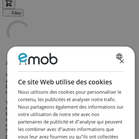
Filtre
×
Acheter Lits simples en métal - Noir?
DUTCH
Vous cherchez Lits simples en métal - Noir ? Alors vous êtes
FRENCH
Ce site Web utilise des cookies
assuré de réussir chez Emob, votre magasin de meubles en ligne.
Dans notre vaste gamme, vous trouverez plus de 10 000 beaux
Nous utilisons des cookies pour personnaliser le
meubles et produits de décoration d'intérieur attrayants
contenu, les publicités et analyser notre trafic.
Votre nouveau produit préféré dans la catégorie Lits simples en
Nous partageons également des informations sur
métal - Noir vous sera expédié rapidement et avantageusement.
votre utilisation de notre site avec nos
Beaucoup de nos produits sont disponibles immédiatement et
sont livrés rapidement. De plus, vous bénéficiez d'un droit de
partenaires de publicité et d"analyse qui peuvent
retour de 60 jours et d'une garantie de 2 ans sur tous les meubles.
les combiner avec d"autres informations que
Nouveau chez Emob et unique dans le secteur, l'option de post-
vous leur avez fournies ou qu"ils ont collectées
paiement gratuit ou de paiement fractionné.