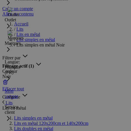
Créer un compte
Allez au contenu
Outlet
Accueil
/
Lits
/
Lits en métal
/
Lits simples en métal
Marques
/
Lits simples en métal Noir
Filtrer par
Langue:
Filtrage actif
(1)
Français
Couleur
(FR)
Noir
Effacer tout
Mon
compte
Catégorie
Lits
Service
Lits en métal
client
Lits simples en métal
Lits en métal 120x200cm et 140x200cm
Lits doubles en métal