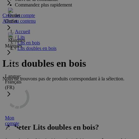
Commandez plus rapidement
Créer un compte
Allez au contenu
Outlet
Accueil
/
Lits
/
Lits en bois
Marques
/
Lits doubles en bois
Lits doubles en bois
Langue:
Nous ne trouvons pas de produits correspondant à la sélection.
Français
(FR)
Mon
compte
Acheter Lits doubles en bois?