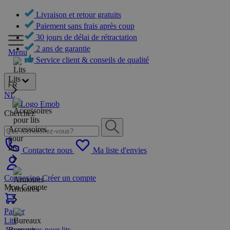
Livraison et retour gratuits
Paiement sans frais après coup
30 jours de délai de rétractation
2 ans de garantie
Menu
Service client & conseils de qualité
Lits
FR
NL
Cherchez
Accessoires
pour
lits
Contactez nous
Ma liste d'envies
Connexion
Créer un compte
Mon Compte
Armoires
Panier
Lits
Accessoires pour lits
Bureaux