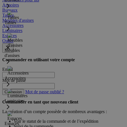
Armoires
Bureaux
Tables
Meubles d'assises
Tables
Accessoires
Luminaires
Espaces
Outlet
Meubles
d'assises
Commander en utilisant votre compte
Email
Accessoires
Mot de passe
Mot de passe oublié ?
Connexion
Luminaires
Commander en tant que nouveau client
La création d’un compte possède de nombreux avantages :
Voir le statut de la commande et de l’expédition
Espaces
Suivi de la commande