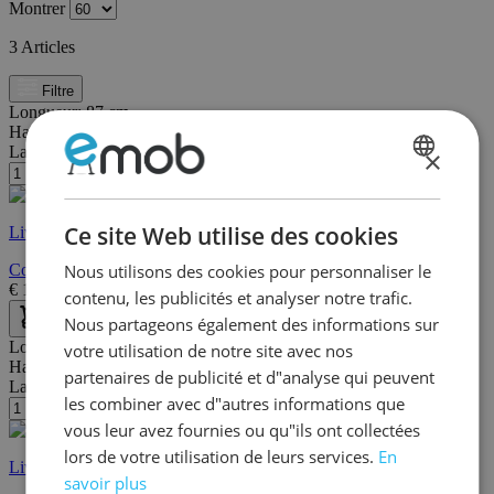
Montrer
3
Articles
Filtre
Longueur:
87 cm
Hauteur:
76 cm
Largeur/profondeur:
40 cm
×
DUTCH
FRENCH
Ce site Web utilise des cookies
Livraison rapide
Nous utilisons des cookies pour personnaliser le
Commode Fabien - gris
€
199,00
€
247,00
contenu, les publicités et analyser notre trafic.
Nous partageons également des informations sur
Longueur:
40 cm
votre utilisation de notre site avec nos
Hauteur:
45 cm
partenaires de publicité et d"analyse qui peuvent
Largeur/profondeur:
28 cm
les combiner avec d"autres informations que
vous leur avez fournies ou qu"ils ont collectées
lors de votre utilisation de leurs services.
En
Livraison rapide
savoir plus