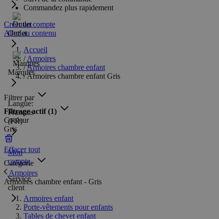
Commandez plus rapidement
Créer un compte
Allez au contenu
Outlet
Accueil
/
Armoires
/
Armoires chambre enfant
Marques
/
Armoires chambre enfant Gris
Filtrer par
Langue:
Filtrage actif
(1)
Français
Couleur
(FR)
Gris
Effacer tout
Mon
compte
Catégorie
Armoires
Service
Armoires chambre enfant - Gris
client
Armoires enfant
Porte-vêtements pour enfants
Tables de chevet enfant