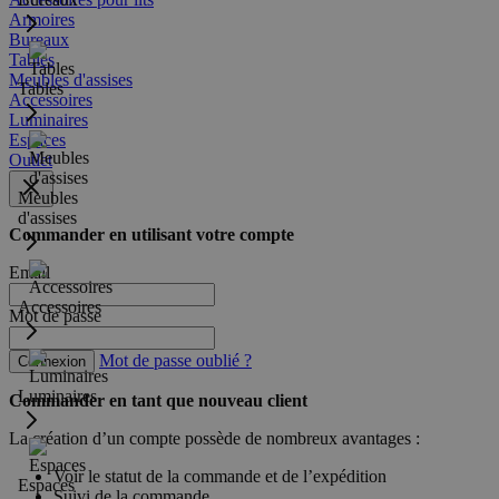
Armoires
Bureaux
Tables
Meubles d'assises
Tables
Accessoires
Luminaires
Espaces
Outlet
Meubles
d'assises
Commander en utilisant votre compte
Email
Accessoires
Mot de passe
Mot de passe oublié ?
Connexion
Luminaires
Commander en tant que nouveau client
La création d’un compte possède de nombreux avantages :
Voir le statut de la commande et de l’expédition
Espaces
Suivi de la commande