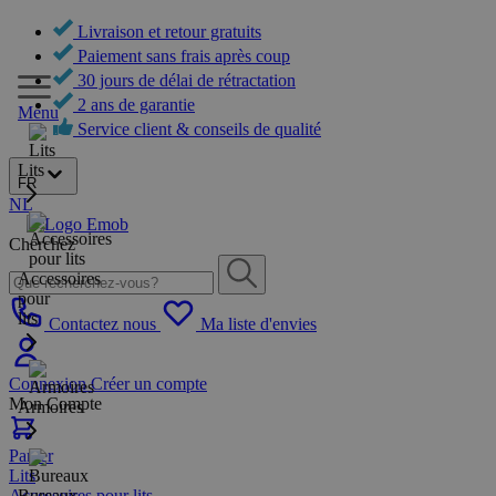
Livraison et retour gratuits
Paiement sans frais après coup
30 jours de délai de rétractation
2 ans de garantie
Menu
Service client & conseils de qualité
Lits
FR
NL
Cherchez
Accessoires
pour
lits
Contactez nous
Ma liste d'envies
Connexion
Créer un compte
Mon Compte
Armoires
Panier
Lits
Accessoires pour lits
Bureaux