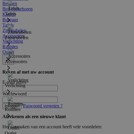
Bedden
Bed-toebehoren
Tafels
Kasten
Bureaus
Tafels
Zitmeubelen
Accessoires
Zitmeubelen
Verlichting
Ruimtes
Outlet
Accessoires
Reken af met uw account
E-mail adres
Verlichting
Wachtwoord
Paswoord vergeten ?
Inloggen
Ruimtes
Afrekenen als een nieuwe klant
Het aanmaken van een account heeft vele voordelen:
Outlet