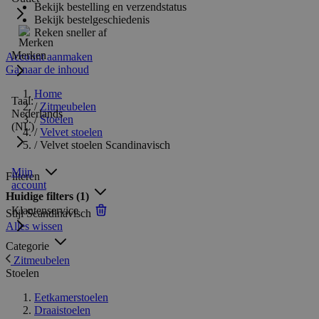
Bekijk bestelling en verzendstatus
Bekijk bestelgeschiedenis
Reken sneller af
Merken
Account aanmaken
Ga naar de inhoud
Home
Taal:
/
Zitmeubelen
Nederlands
/
Stoelen
(NL)
/
Velvet stoelen
/
Velvet stoelen Scandinavisch
Mijn
Filteren
account
Huidige filters
(1)
Klantenservice
Stijl
Scandinavisch
Alles wissen
Categorie
Zitmeubelen
Stoelen
Eetkamerstoelen
Draaistoelen