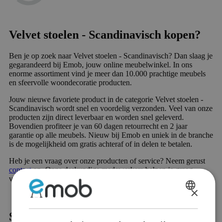
Velvet stoelen - Scandinavisch kopen?
Ben je op zoek naar Velvet stoelen - Scandinavisch? Dan slaag je
gegarandeerd bij Emob, jouw online meubelwinkel. In ons
enorme assortiment vind je meer dan 10.000 prachtige meubels
en sfeervolle woondecoratie producten.
Jouw nieuwe favoriete product in de categorie Velvet stoelen -
Scandinavisch wordt snel en voordelig verzonden. Veel van onze
producten zijn direct leverbaar en worden snel geleverd.
Bovendien profiteer je van 60 dagen retourrecht en 2 jaar
garantie op alle meubels. Nieuw bij Emob en uniek in de branche
is de mogelijkheid om gratis achteraf of in delen te betalen.
Heb je een vraag over onze producten of service? Neem gerust
contact
op. Onze deskundige medewerkers helpen je graag
verder.
×
DUTCH
Scandinavische meubels | Eenvoud &
FRENCH