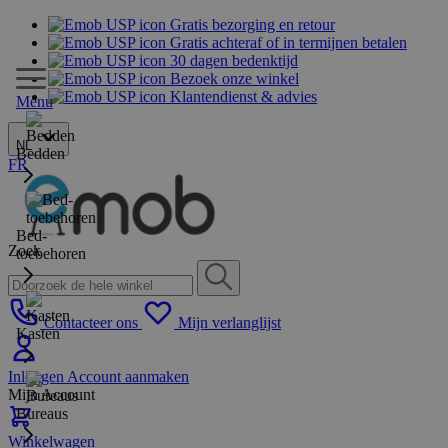
Gratis bezorging en retour
Gratis achteraf of in termijnen betalen
30 dagen bedenktijd
Bezoek onze winkel
Klantendienst & advies
Menu
NL
Bedden
FR
Bed-
Zoek
toebehoren
Contacteer ons
Mijn verlanglijst
Kasten
Inloggen
Account aanmaken
Mijn Account
Bureaus
Winkelwagen