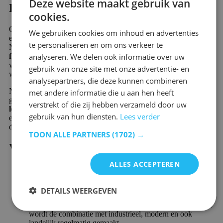
Deze website maakt gebruik van
Functionaliteit
cookies.
Op deze pagina vind je talloze meubels of woonaccessoires met
We gebruiken cookies om inhoud en advertenties
een Scandinavische stijl. Deze stijl komt oorspronkelijk uit
te personaliseren en om ons verkeer te
Noord-Europa en kenmerkt zich door haar
eenvoud
,
analyseren. We delen ook informatie over uw
functionaliteit
en
warmte
. Zo zijn deze meubels vaak voorzien
van rustige kleuren en geen drukke patronen. De kleuren zwart,
gebruik van onze site met onze advertentie- en
wit, grijs en blauw komen dan ook regelmatig voor.
analysepartners, die deze kunnen combineren
Natuurlijke materialen zoals hout en linnen worden regelmatig
met andere informatie die u aan hen heeft
gebruikt, omdat ze zorgen voor
eenvoudige lijnen
en een
frisse
verstrekt of die zij hebben verzameld door uw
look
. De lichte kleuren zorgen voor een ruimtelijk effect en zijn
gebruik van hun diensten.
Lees verder
eenvoudig te combineren met andere designs. De stijl wordt
daarom vaak gezien als
minimalistisch, maar niet kil
.
TOON ALLE PARTNERS
(1702) →
Voordelen
ALLES ACCEPTEREN
Ruime productkeuze:
Door de groei in populariteit
bestaat ons aanbod uit een groot aantal moderne artikelen.
De keuze is enorm!
DETAILS WEERGEVEN
Eenvoudig te combineren:
Een Scandinavisch design is
eenvoudig te combineren met andere kleuren en stijlen. Zo
wordt de combinatie met industrieel, modern en ook
landelijk regelmatig gemaakt.