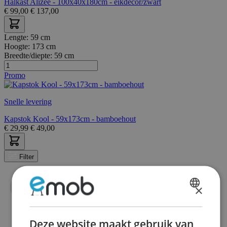
Halkast Alizee - 100x40x180cm - eikdecor/zwart
€
99,00
€
137,00
Lengte:
59 cm
Hoogte:
173 cm
Breedte/diepte:
59 cm
Promo
Snelle levering
Kapstok Kool - 59x173cm - bamboehout
€
29,99
€
49,00
Filter
×
DUTCH
FRENCH
Deze website maakt gebruik van