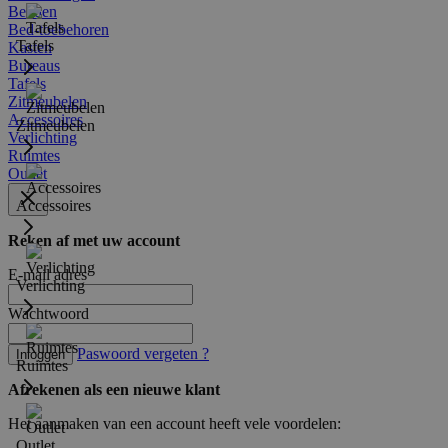
Bedden
Bed-toebehoren
Tafels
Kasten
Bureaus
Tafels
Zitmeubelen
Accessoires
Zitmeubelen
Verlichting
Ruimtes
Outlet
Accessoires
Reken af met uw account
E-mail adres
Verlichting
Wachtwoord
Paswoord vergeten ?
Inloggen
Ruimtes
Afrekenen als een nieuwe klant
Het aanmaken van een account heeft vele voordelen:
Outlet