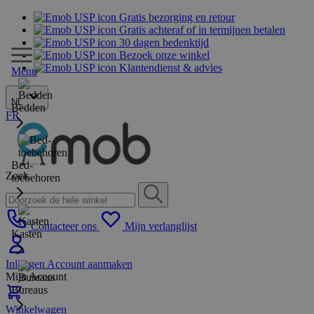
Gratis bezorging en retour
Gratis achteraf of in termijnen betalen
30 dagen bedenktijd
Bezoek onze winkel
Klantendienst & advies
Menu
NL
Bedden
FR
Bed-
Zoek
toebehoren
Contacteer ons
Mijn verlanglijst
Kasten
Inloggen
Account aanmaken
Mijn Account
Bureaus
Winkelwagen