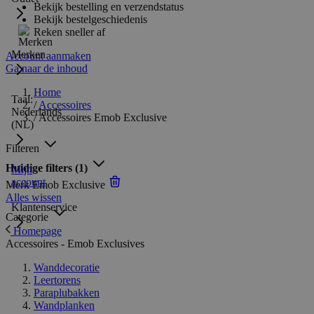
Bekijk bestelling en verzendstatus
Bekijk bestelgeschiedenis
Reken sneller af
Merken
Account aanmaken
Ga naar de inhoud
Home
Taal:
/
Accessoires
Nederlands
/
Accessoires Emob Exclusive
(NL)
Filteren
Huidige filters
(1)
Mijn
account
Merk
Emob Exclusive
Alles wissen
Klantenservice
Categorie
Homepage
Accessoires - Emob Exclusives
Wanddecoratie
Leertorens
Paraplubakken
Wandplanken