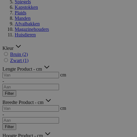
Spiegels
Kapstokken
Plaids
Manden
Afvalbakken
Magazinehouders
Huisdieren
Kleur
Bruin
(2)
Zwart
(1)
Lengte Product - cm
cm
-
Filter
Breedte Product - cm
cm
-
Filter
Hoogte Product - cm