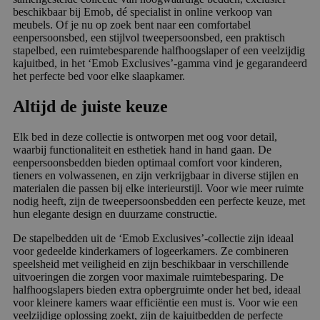
beschikbaar bij Emob, dé specialist in online verkoop van
meubels. Of je nu op zoek bent naar een comfortabel
eenpersoonsbed, een stijlvol tweepersoonsbed, een praktisch
stapelbed, een ruimtebesparende halfhoogslaper of een veelzijdig
kajuitbed, in het ‘Emob Exclusives’-gamma vind je gegarandeerd
het perfecte bed voor elke slaapkamer.
Altijd de juiste keuze
Elk bed in deze collectie is ontworpen met oog voor detail,
waarbij functionaliteit en esthetiek hand in hand gaan. De
eenpersoonsbedden bieden optimaal comfort voor kinderen,
tieners en volwassenen, en zijn verkrijgbaar in diverse stijlen en
materialen die passen bij elke interieurstijl. Voor wie meer ruimte
nodig heeft, zijn de tweepersoonsbedden een perfecte keuze, met
hun elegante design en duurzame constructie.
De stapelbedden uit de ‘Emob Exclusives’-collectie zijn ideaal
voor gedeelde kinderkamers of logeerkamers. Ze combineren
speelsheid met veiligheid en zijn beschikbaar in verschillende
uitvoeringen die zorgen voor maximale ruimtebesparing. De
halfhoogslapers bieden extra opbergruimte onder het bed, ideaal
voor kleinere kamers waar efficiëntie een must is. Voor wie een
veelzijdige oplossing zoekt, zijn de kajuitbedden de perfecte