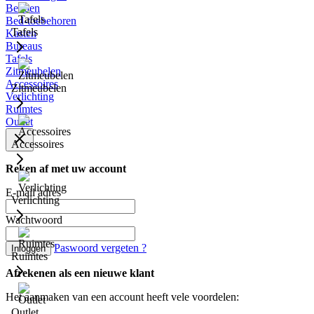
Bedden
Bed-toebehoren
Tafels
Kasten
Bureaus
Tafels
Zitmeubelen
Accessoires
Zitmeubelen
Verlichting
Ruimtes
Outlet
Accessoires
Reken af met uw account
E-mail adres
Verlichting
Wachtwoord
Paswoord vergeten ?
Inloggen
Ruimtes
Afrekenen als een nieuwe klant
Het aanmaken van een account heeft vele voordelen:
Outlet