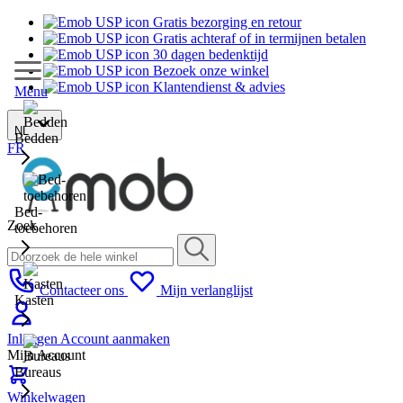
Gratis bezorging en retour
Gratis achteraf of in termijnen betalen
30 dagen bedenktijd
Bezoek onze winkel
Klantendienst & advies
Menu
NL
Bedden
FR
Bed-
Zoek
toebehoren
Contacteer ons
Mijn verlanglijst
Kasten
Inloggen
Account aanmaken
Mijn Account
Bureaus
Winkelwagen