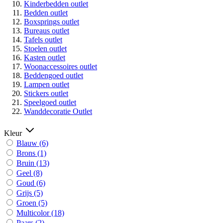
Kinderbedden outlet
Bedden outlet
Boxsprings outlet
Bureaus outlet
Tafels outlet
Stoelen outlet
Kasten outlet
Woonaccessoires outlet
Beddengoed outlet
Lampen outlet
Stickers outlet
Speelgoed outlet
Wanddecoratie Outlet
Kleur
Blauw
(6)
Brons
(1)
Bruin
(13)
Geel
(8)
Goud
(6)
Grijs
(5)
Groen
(5)
Multicolor
(18)
Paars
(2)