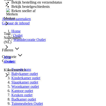
Bekijk bestelling en verzendstatus
Bekijk bestelgeschiedenis
Reken sneller af
Merken
Account aanmaken
Ga naar de inhoud
Home
Taal:
/
Outlet
Nederlands
/
Wanddecoratie Outlet
(NL)
Filteren
Categorie
Mijn
Outlet
account
Tweede kans
Klantenservice
Babykamer outlet
Kinderkamer outlet
Slaapkamer outlet
Woonkamer outlet
Kantoor outlet
Keuken outlet
Badkamer outlet
Tuinmeubelen Outlet