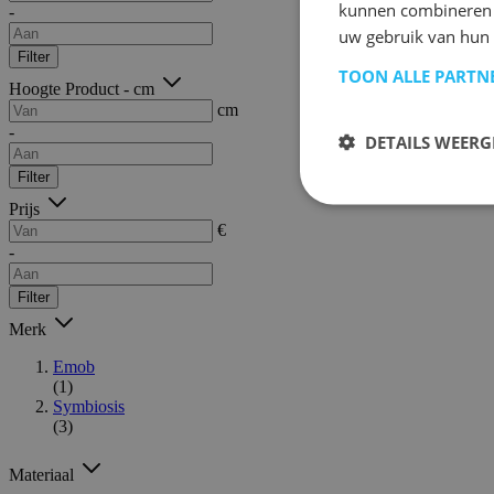
kunnen combineren m
-
uw gebruik van hun 
Filter
TOON ALLE PARTN
Hoogte Product - cm
cm
-
DETAILS WEERG
Filter
Prijs
€
-
Filter
Merk
Emob
(1)
Symbiosis
(3)
Materiaal