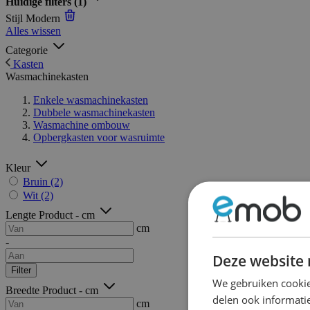
Huidige filters
(1)
Stijl
Modern
Alles wissen
Categorie
Kasten
Wasmachinekasten
Enkele wasmachinekasten
Dubbele wasmachinekasten
Wasmachine ombouw
Opbergkasten voor wasruimte
Kleur
Bruin
(2)
Wit
(2)
Lengte Product - cm
cm
-
Deze website 
Filter
We gebruiken cookie
Breedte Product - cm
delen ook informatie
cm