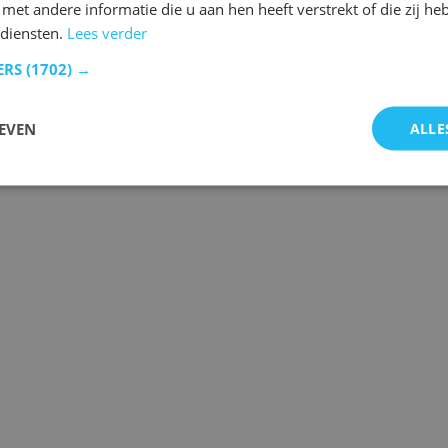
et andere informatie die u aan hen heeft verstrekt of die zij h
diensten.
Lees verder
ERS
(1702) →
EVEN
ALLE