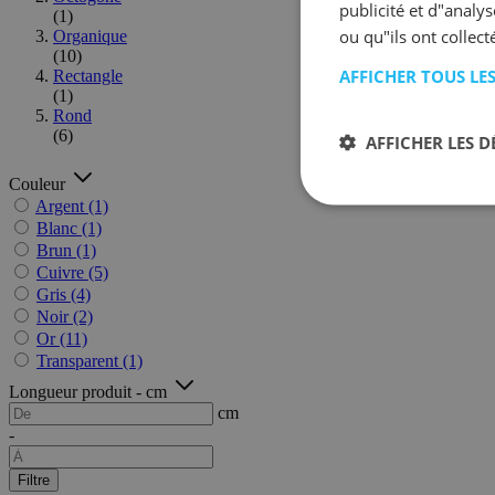
publicité et d"analy
(1)
ou qu"ils ont collect
Organique
(10)
AFFICHER TOUS LE
Rectangle
(1)
Rond
(6)
AFFICHER LES D
Couleur
Argent
(1)
Blanc
(1)
Brun
(1)
Cuivre
(5)
Gris
(4)
Noir
(2)
Or
(11)
Transparent
(1)
Longueur produit - cm
cm
-
Filtre