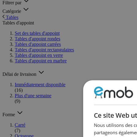
Filtrer par
Catégorie
Tables
Tables d'appoint
Set des tables d'appoint
Tables d'appoint rondes
Tables d'appoint carrées
Tables d'appoint rectangulaires
Tables d'appoint en verre
Tables d'appoint en marbre
Délai de livraison
Immédiatement disponible
(16)
Plus d'une semaine
(9)
Ce site Web ut
Forme
Nous utilisons des c
Carré
(7)
partageons également
Octogone