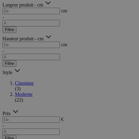
Largeur produit - cm
cm
-
Filtre
Hauteur produit - cm
cm
-
Filtre
Style
Classique
(3)
Moderne
(22)
Prix
€
-
Filtre