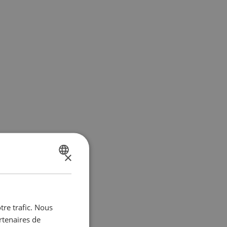
×
DUTCH
FRENCH
tre trafic. Nous
rtenaires de