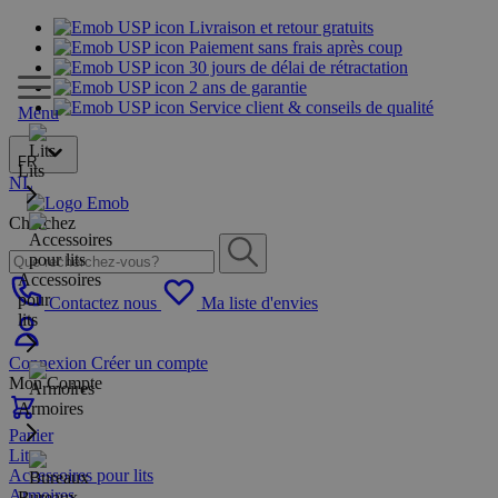
Livraison et retour gratuits
Paiement sans frais après coup
30 jours de délai de rétractation
2 ans de garantie
Service client & conseils de qualité
Menu
FR
Lits
NL
Cherchez
Accessoires
pour
Contactez nous
Ma liste d'envies
lits
Connexion
Créer un compte
Mon Compte
Armoires
Panier
Lits
Accessoires pour lits
Armoires
Bureaux