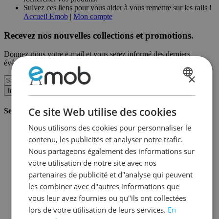
Suivez ces liens pour vous aider à vous remettre sur les rails !
Accueil Emob
|
Mon compte
Recevez nos nouvelles collections et promotions.
Donnez-nous votre e-mail et vous serez informé des derniers
événements sur une base mensuelle.
×
DUTCH
Inscription
FRENCH
Ce site Web utilise des cookies
Service client
Nous utilisons des cookies pour personnaliser le
Commander chez Emob
contenu, les publicités et analyser notre trafic.
Modalités de paiement
Livraison et expédition
Nous partageons également des informations sur
Service et garantie
votre utilisation de notre site avec nos
Annuler ou retourner
partenaires de publicité et d"analyse qui peuvent
Réclamations
Astuces de montage
les combiner avec d"autres informations que
Conseils d'entretien
vous leur avez fournies ou qu"ils ont collectées
Mot de passe oublié?
lors de votre utilisation de leurs services.
En
FAQ
Stockage & Fulfilment