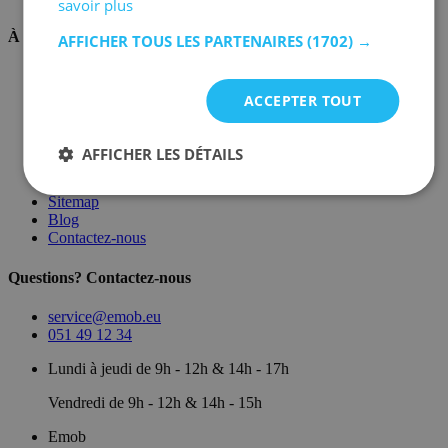
savoir plus
À propos de nous
AFFICHER TOUS LES PARTENAIRES
(1702) →
Sur nous
Dépôt
ACCEPTER TOUT
Marques
Salle d'exposition
Conditions générales
AFFICHER LES DÉTAILS
Mentions légales
Politique de confidentialité
Sitemap
Blog
Contactez-nous
Questions? Contactez-nous
service@emob.eu
051 49 12 34
Lundi à jeudi de 9h - 12h & 14h - 17h
Vendredi de 9h - 12h & 14h - 15h
Emob