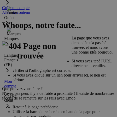
Créer un compte
Allez au contenu
Outlet
Whoops, notre faute...
La page que vous avez
Marques
demandée n'a pas été
trouvée, et nous avons
une bonne idée pourquoi.
Langue:
Français
Si vous avez tapé l'URL
(FR)
directement, veuillez
vérifier si l'orthographe est correcte.
Si vous avez cliqué sur un lien pour arriver ici, le lien est
périmé.
Mon
compte
Que pouvez-vous faire ?
N'ayez pas peur, il y a de l'aide à proximité ! Il existe de nombreuses
Service
façons de se remettre sur les rails avec Emob.
client
Retour à la page précédente.
Utilisez la barre de recherche en haut de la page pour
rechercher vos produits.