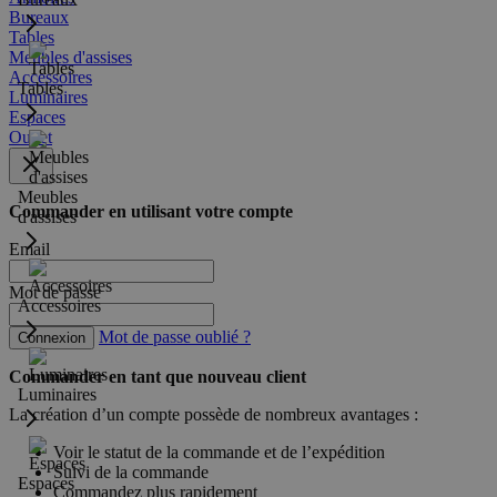
Bureaux
Tables
Meubles d'assises
Accessoires
Tables
Luminaires
Espaces
Outlet
Meubles
Commander en utilisant votre compte
d'assises
Email
Mot de passe
Accessoires
Mot de passe oublié ?
Connexion
Commander en tant que nouveau client
Luminaires
La création d’un compte possède de nombreux avantages :
Voir le statut de la commande et de l’expédition
Suivi de la commande
Espaces
Commandez plus rapidement