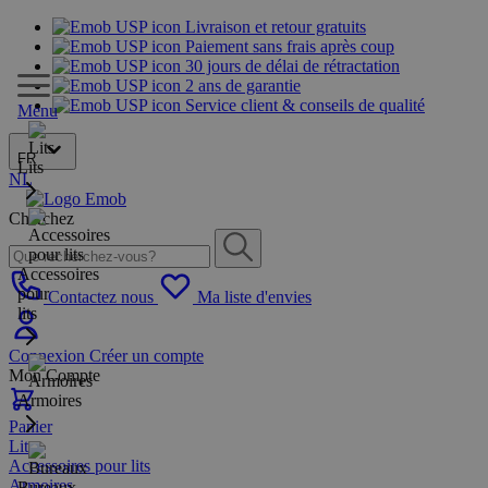
Livraison et retour gratuits
Paiement sans frais après coup
30 jours de délai de rétractation
2 ans de garantie
Service client & conseils de qualité
Menu
FR
Lits
NL
Cherchez
Accessoires
pour
Contactez nous
Ma liste d'envies
lits
Connexion
Créer un compte
Mon Compte
Armoires
Panier
Lits
Accessoires pour lits
Armoires
Bureaux