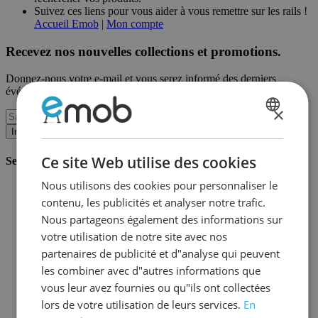
Suivez ces liens pour vous aider à vous remettre sur les rails !
Accueil Emob
|
Mon compte
Recevez nos nouvelles collections et promotions.
Donnez-nous votre e-mail et vous serez informé des derniers
événements sur une base mensuelle.
×
DUTCH
Inscription
FRENCH
Ce site Web utilise des cookies
Service client
Nous utilisons des cookies pour personnaliser le
Commander chez Emob
contenu, les publicités et analyser notre trafic.
Modalités de paiement
Livraison et expédition
Nous partageons également des informations sur
Service et garantie
votre utilisation de notre site avec nos
Annuler ou retourner
partenaires de publicité et d"analyse qui peuvent
Réclamations
Astuces de montage
les combiner avec d"autres informations que
Conseils d'entretien
vous leur avez fournies ou qu"ils ont collectées
Mot de passe oublié?
lors de votre utilisation de leurs services.
En
FAQ
Stockage & Fulfilment