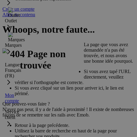
Créer un compte
Allez au contenu
Outlet
Whoops, notre faute...
La page que vous avez
Marques
demandée n'a pas été
trouvée, et nous avons
une bonne idée pourquoi.
Langue:
Français
Si vous avez tapé l'URL
(FR)
directement, veuillez
vérifier si l'orthographe est correcte.
Si vous avez cliqué sur un lien pour arriver ici, le lien est
périmé.
Mon
compte
Que pouvez-vous faire ?
N'ayez pas peur, il y a de l'aide à proximité ! Il existe de nombreuses
Service
façons de se remettre sur les rails avec Emob.
client
Retour à la page précédente.
Utilisez la barre de recherche en haut de la page pour
rechercher vos produits.