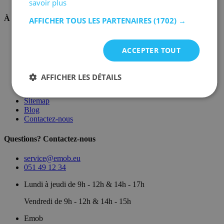
savoir plus
À propos de nous
AFFICHER TOUS LES PARTENAIRES
(1702) →
Sur nous
Dépôt
ACCEPTER TOUT
Marques
Salle d'exposition
Conditions générales
AFFICHER LES DÉTAILS
Mentions légales
Politique de confidentialité
Sitemap
Blog
Contactez-nous
Questions? Contactez-nous
service@emob.eu
051 49 12 34
Lundi à jeudi de 9h - 12h & 14h - 17h
Vendredi de 9h - 12h & 14h - 15h
Emob