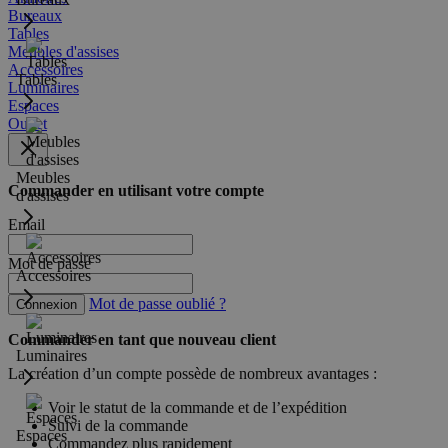
Bureaux
Tables
Meubles d'assises
Accessoires
Tables
Luminaires
Espaces
Outlet
Meubles
Commander en utilisant votre compte
d'assises
Email
Mot de passe
Accessoires
Mot de passe oublié ?
Connexion
Commander en tant que nouveau client
Luminaires
La création d’un compte possède de nombreux avantages :
Voir le statut de la commande et de l’expédition
Suivi de la commande
Espaces
Commandez plus rapidement