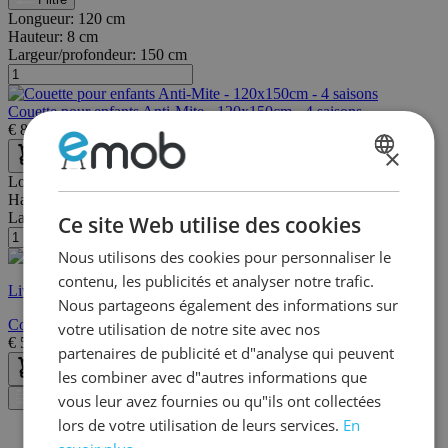
Longueur:
120 cm
Hauteur:
8 cm
Largeur/profondeur:
150 cm
Couette pour enfants Anti-Mite - 120x150cm - 4 saisons
€
84,95
€
135,00
×
DUTCH
Longueur:
120 cm
Hauteur:
5 cm
FRENCH
Largeur/profondeur:
150 cm
Ce site Web utilise des cookies
Nous utilisons des cookies pour personnaliser le
contenu, les publicités et analyser notre trafic.
Livraison rapide
Nous partageons également des informations sur
Couette pour enfants Anti-Mite - 120x150cm - coton et polyester
votre utilisation de notre site avec nos
€
51,95
€
82,00
partenaires de publicité et d"analyse qui peuvent
les combiner avec d"autres informations que
vous leur avez fournies ou qu"ils ont collectées
Filtre
lors de votre utilisation de leurs services.
En