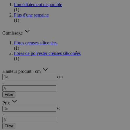
Immédiatement disponible
(1)
Plus d'une semaine
(1)
Garnissage
fibres creuses siliconées
(1)
fibres de polyester creuses siliconées
(1)
Hauteur produit - cm
cm
-
Filtre
Prix
€
-
Filtre