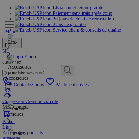
Livraison et retour gratuits
Paiement sans frais après coup
30 jours de délai de rétractation
2 ans de garantie
Service client & conseils de qualité
Menu
FR
Lits
NL
Cherchez
Accessoires
pour
Contactez nous
Ma liste d'envies
lits
Connexion
Créer un compte
Mon Compte
Armoires
Panier
Lits
Accessoires pour lits
Armoires
Bureaux