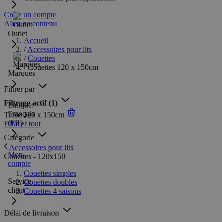
Créer un compte
Allez au contenu
Outlet
Accueil
/
Accessoires pour lits
/
Couettes
/
Couettes 120 x 150cm
Marques
Filtrer par
Filtrage actif
(1)
Langue:
Français
Taille
120 x 150cm
(FR)
Effacer tout
Catégorie
Accessoires pour lits
Mon
Couettes - 120x150
compte
Couettes simples
Service
Couettes doubles
client
Couettes 4 saisons
Délai de livraison