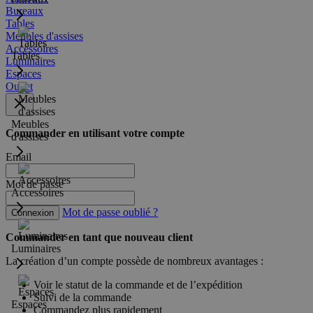
Bureaux
Tables
Meubles d'assises
Accessoires
Tables
Luminaires
Espaces
Outlet
Meubles
Commander en utilisant votre compte
d'assises
Email
Mot de passe
Accessoires
Mot de passe oublié ?
Connexion
Commander en tant que nouveau client
Luminaires
La création d’un compte possède de nombreux avantages :
Voir le statut de la commande et de l’expédition
Suivi de la commande
Espaces
Commandez plus rapidement