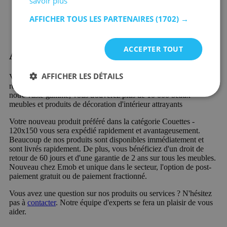
savoir plus
AFFICHER TOUS LES PARTENAIRES
(1702) →
ACCEPTER TOUT
Acheter Couettes - 120x150?
AFFICHER LES DÉTAILS
Vous cherchez Couettes - 120x150 ? Alors vous êtes assuré de
réussir chez Emob, votre magasin de meubles en ligne. Dans
notre vaste gamme, vous trouverez plus de 10 000 beaux
meubles et produits de décoration d'intérieur attrayants
Votre nouveau produit préféré dans la catégorie Couettes -
120x150 vous sera expédié rapidement et avantageusement.
Beaucoup de nos produits sont disponibles immédiatement et
sont livrés rapidement. De plus, vous bénéficiez d'un droit de
retour de 60 jours et d'une garantie de 2 ans sur tous les meubles.
Nouveau chez Emob et unique dans le secteur, l'option de post-
paiement gratuit ou de paiement fractionné.
Vous avez une question sur nos produits ou services ? N'hésitez
pas à
contacter
. Notre équipe d'experts se fera un plaisir de vous
aider.